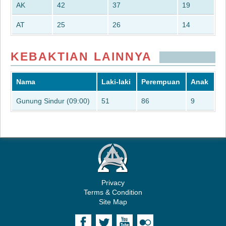
AK
42
37
19
AT
25
26
14
KEBAKTIAN LAINNYA
Nama
Laki-laki
Perempuan
Anak
Gunung Sindur (09:00)
51
86
9
Privacy
Terms & Condition
Site Map