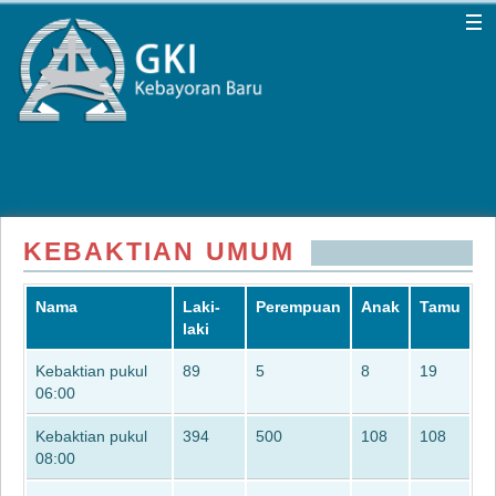
KEBAKTIAN UMUM
Nama
Laki-
Perempuan
Anak
Tamu
laki
Kebaktian pukul
89
5
8
19
06:00
Kebaktian pukul
394
500
108
108
08:00