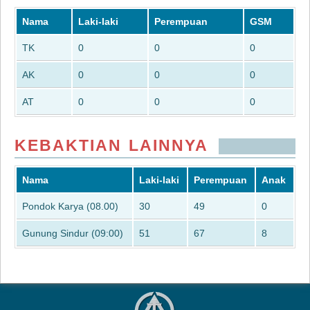
Nama
Laki-laki
Perempuan
GSM
TK
0
0
0
AK
0
0
0
AT
0
0
0
KEBAKTIAN LAINNYA
Nama
Laki-laki
Perempuan
Anak
Pondok Karya (08.00)
30
49
0
Gunung Sindur (09:00)
51
67
8