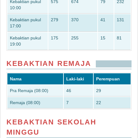
Kebaktian pukul
575
674
79
232
10:00
Kebaktian pukul
279
370
41
131
17:00
Kebaktian pukul
175
255
15
81
19:00
KEBAKTIAN REMAJA
Nama
Laki-laki
Perempuan
Pra Remaja (08:00)
46
29
Remaja (08:00)
7
22
KEBAKTIAN SEKOLAH
MINGGU