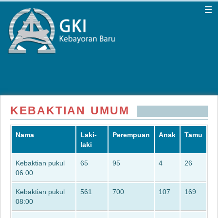
KEBAKTIAN UMUM
Nama
Laki-
Perempuan
Anak
Tamu
laki
Kebaktian pukul
65
95
4
26
06:00
Kebaktian pukul
561
700
107
169
08:00