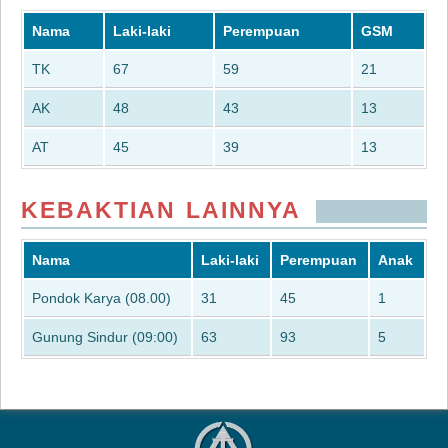
Nama
Laki-laki
Perempuan
GSM
TK
67
59
21
AK
48
43
13
AT
45
39
13
KEBAKTIAN LAINNYA
Nama
Laki-laki
Perempuan
Anak
Pondok Karya (08.00)
31
45
1
Gunung Sindur (09:00)
63
93
5