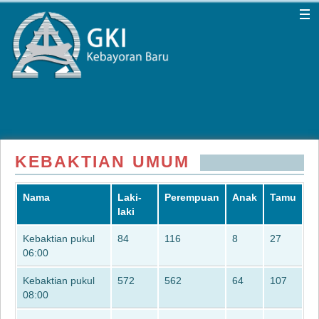
KEBAKTIAN UMUM
Nama
Laki-
Perempuan
Anak
Tamu
laki
Kebaktian pukul
84
116
8
27
06:00
Kebaktian pukul
572
562
64
107
08:00