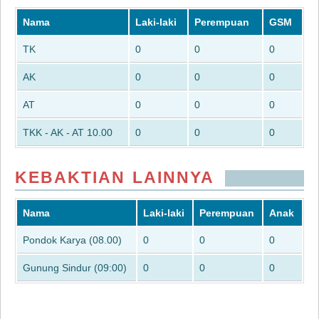
Nama
Laki-laki
Perempuan
GSM
TK
0
0
0
AK
0
0
0
AT
0
0
0
TKK - AK - AT 10.00
0
0
0
KEBAKTIAN LAINNYA
Nama
Laki-laki
Perempuan
Anak
Pondok Karya (08.00)
0
0
0
Gunung Sindur (09:00)
0
0
0