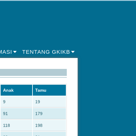
MASI
TENTANG GKIKB
Anak
Tamu
9
19
91
179
118
198