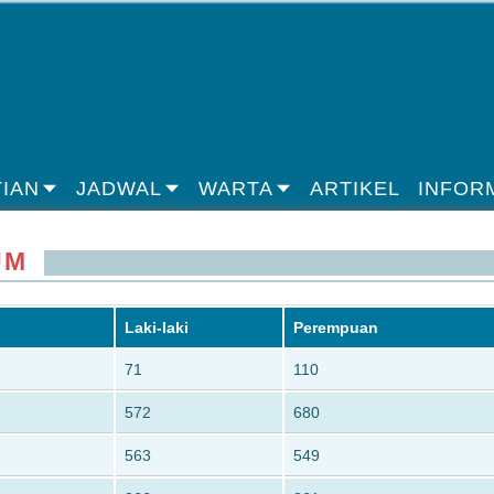
IAN
JADWAL
WARTA
ARTIKEL
INFOR
UM
Laki-laki
Perempuan
71
110
572
680
563
549