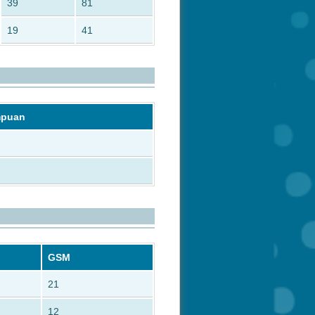
39
81
19
41
mpuan
GSM
21
12