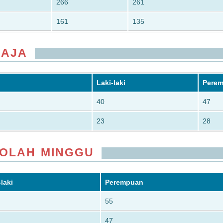
266
261
161
135
MAJA
Laki-laki
Pere
40
47
23
28
KOLAH MINGGU
-laki
Perempuan
55
47