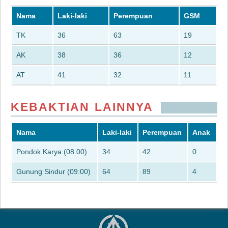
Nama
Laki-laki
Perempuan
GSM
TK
36
63
19
AK
38
36
12
AT
41
32
11
KEBAKTIAN LAINNYA
Nama
Laki-laki
Perempuan
Anak
Pondok Karya (08.00)
34
42
0
Gunung Sindur (09:00)
64
89
4