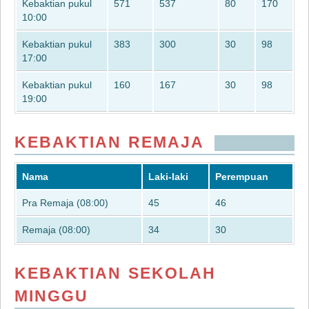
Kebaktian pukul
571
537
80
170
10:00
Kebaktian pukul
383
300
30
98
17:00
Kebaktian pukul
160
167
30
98
19:00
KEBAKTIAN REMAJA
Nama
Laki-laki
Perempuan
Pra Remaja (08:00)
45
46
Remaja (08:00)
34
30
KEBAKTIAN SEKOLAH
MINGGU