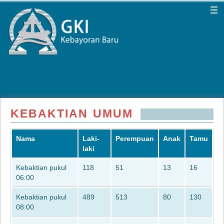
KEBAKTIAN UMUM
Nama
Laki-
Perempuan
Anak
Tamu
laki
Kebaktian pukul
118
51
13
16
06:00
Kebaktian pukul
489
513
80
130
08:00