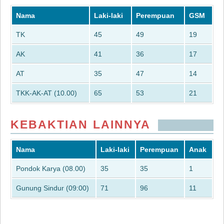
Nama
Laki-laki
Perempuan
GSM
TK
45
49
19
AK
41
36
17
AT
35
47
14
TKK-AK-AT (10.00)
65
53
21
KEBAKTIAN LAINNYA
Nama
Laki-laki
Perempuan
Anak
Pondok Karya (08.00)
35
35
1
Gunung Sindur (09:00)
71
96
11