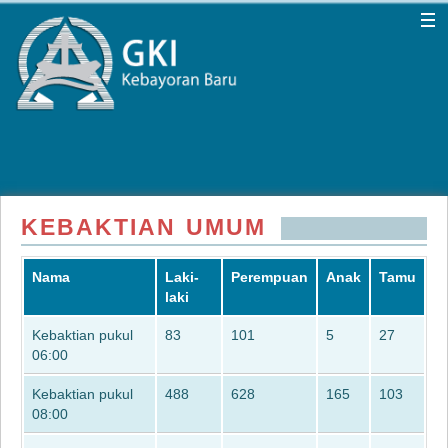
KEBAKTIAN UMUM
Nama
Laki-
Perempuan
Anak
Tamu
laki
Kebaktian pukul
83
101
5
27
06:00
Kebaktian pukul
488
628
165
103
08:00