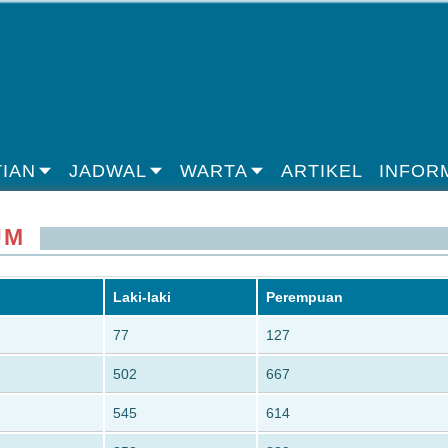
IAN
JADWAL
WARTA
ARTIKEL
INFOR
UM
Laki-laki
Perempuan
77
127
502
667
545
614