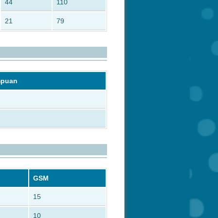
44
110
21
79
mpuan
GSM
15
10