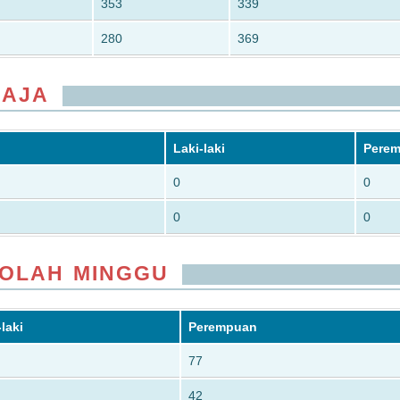
353
339
280
369
MAJA
Laki-laki
Pere
0
0
0
0
KOLAH MINGGU
-laki
Perempuan
77
42