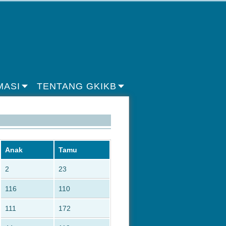
MASI
TENTANG GKIKB
Anak
Tamu
2
23
116
110
111
172