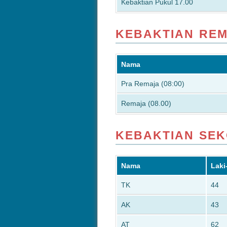
Kebaktian Pukul 17.00
KEBAKTIAN RE
Nama
Pra Remaja (08:00)
Remaja (08.00)
KEBAKTIAN SE
Nama
Laki
TK
44
AK
43
AT
62