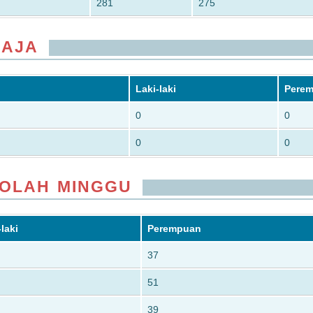
281
275
MAJA
Laki-laki
Pere
0
0
0
0
KOLAH MINGGU
-laki
Perempuan
37
51
39