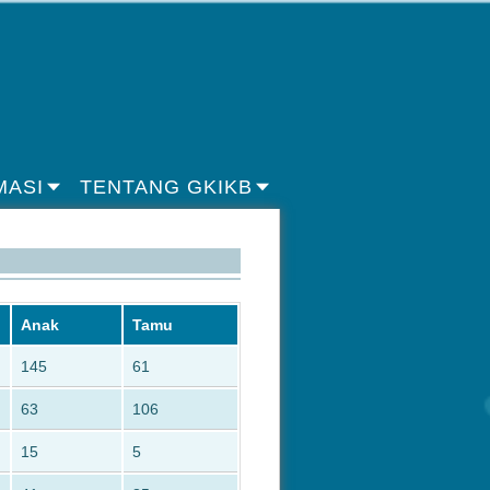
MASI
TENTANG GKIKB
Anak
Tamu
145
61
63
106
15
5