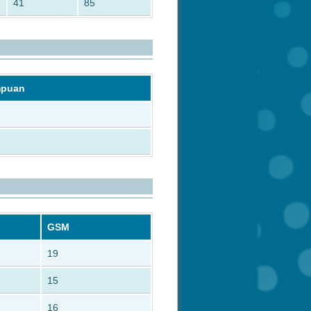
41
85
mpuan
GSM
19
15
16