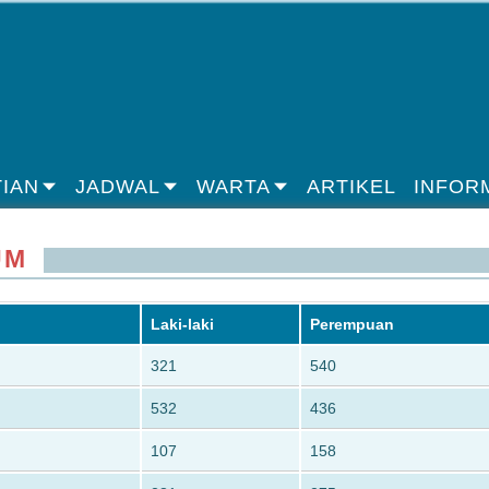
IAN
JADWAL
WARTA
ARTIKEL
INFOR
UM
Laki-laki
Perempuan
321
540
532
436
107
158