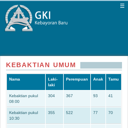
KEBAKTIAN UMUM
Nama
Laki-
Perempuan
Anak
Tamu
laki
Kebaktian pukul
304
367
93
41
08:00
Kebaktian pukul
355
522
77
70
10:30