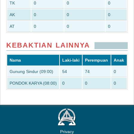
TK
0
0
0
AK
0
0
0
AT
0
0
0
KEBAKTIAN LAINNYA
Nama
Laki-laki
Perempuan
Anak
Gunung Sindur (09:00)
54
74
0
PONDOK KARYA (08:00)
0
0
0
Privacy