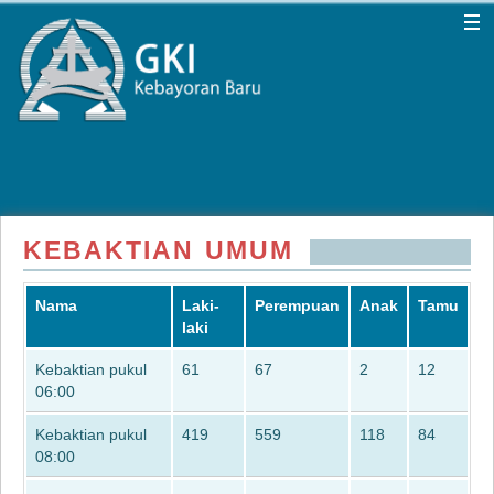
KEBAKTIAN UMUM
Nama
Laki-
Perempuan
Anak
Tamu
laki
Kebaktian pukul
61
67
2
12
06:00
Kebaktian pukul
419
559
118
84
08:00