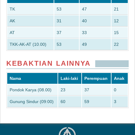
TK
53
47
21
AK
31
40
12
AT
37
33
15
TKK-AK-AT (10.00)
53
49
22
KEBAKTIAN LAINNYA
Nama
Laki-laki
Perempuan
Anak
Pondok Karya (08.00)
23
37
0
Gunung Sindur (09:00)
60
59
3