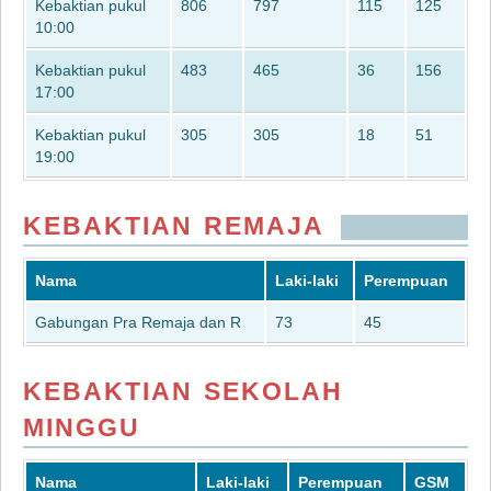
Kebaktian pukul
806
797
115
125
10:00
Kebaktian pukul
483
465
36
156
17:00
Kebaktian pukul
305
305
18
51
19:00
KEBAKTIAN REMAJA
Nama
Laki-laki
Perempuan
Gabungan Pra Remaja dan R
73
45
KEBAKTIAN SEKOLAH
MINGGU
Nama
Laki-laki
Perempuan
GSM