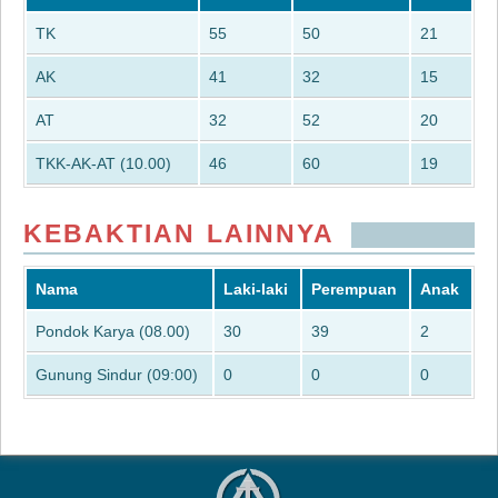
TK
55
50
21
AK
41
32
15
AT
32
52
20
TKK-AK-AT (10.00)
46
60
19
KEBAKTIAN LAINNYA
Nama
Laki-laki
Perempuan
Anak
Pondok Karya (08.00)
30
39
2
Gunung Sindur (09:00)
0
0
0