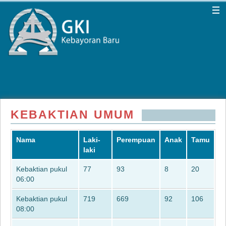
KEBAKTIAN UMUM
Nama
Laki-
Perempuan
Anak
Tamu
laki
Kebaktian pukul
77
93
8
20
06:00
Kebaktian pukul
719
669
92
106
08:00