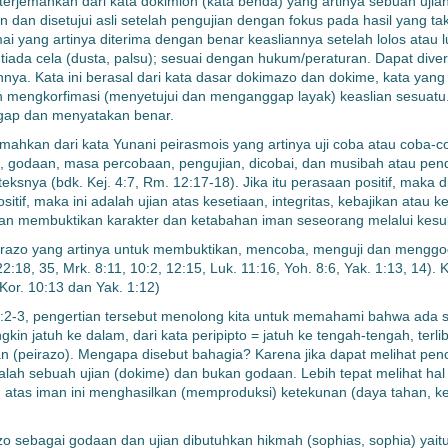
terjemahkan dari kata dokimion (kata benda) yang artinya sebuah ujia
an dan disetujui asli setelah pengujian dengan fokus pada hasil yang t
ai yang artinya diterima dengan benar keasliannya setelah lolos atau lu
iada cela (dusta, palsu); sesuai dengan hukum/peraturan. Dapat diveri
nya. Kata ini berasal dari kata dasar dokimazo dan dokime, kata yan
n mengkorfimasi (menyetujui dan menganggap layak) keaslian sesuatu.
gap dan menyatakan benar.
ahkan dari kata Yunani peirasmois yang artinya uji coba atau coba-cob
 godaan, masa percobaan, pengujian, dicobai, dan musibah atau pende
eksnya (bdk. Kej. 4:7, Rm. 12:17-18). Jika itu perasaan positif, maka d
ositif, maka ini adalah ujian atas kesetiaan, integritas, kebajikan ata
dan membuktikan karakter dan ketabahan iman seseorang melalui kesu
peirazo yang artinya untuk membuktikan, mencoba, menguji dan menggo
 22:18, 35, Mrk. 8:11, 10:2, 12:15, Luk. 11:16, Yoh. 8:6, Yak. 1:13, 14). K
 1Kor. 10:13 dan Yak. 1:12)
:2-3, pengertian tersebut menolong kita untuk memahami bahwa ada 
in jatuh ke dalam, dari kata peripipto = jatuh ke tengah-tengah, terlib
n (peirazo). Mengapa disebut bahagia? Karena jika dapat melihat penc
dalah sebuah ujian (dokime) dan bukan godaan. Lebih tepat melihat hal
an atas iman ini menghasilkan (memproduksi) ketekunan (daya tahan, 
sebagai godaan dan ujian dibutuhkan hikmah (sophias, sophia) yait