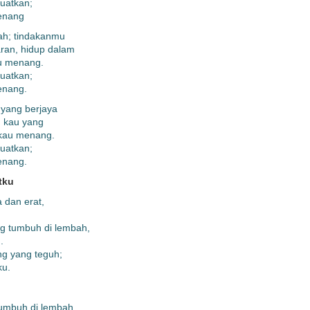
kuatkan;
menang
gah; tindakanmu
aran, hidup dalam
au menang.
kuatkan;
menang.
 yang berjaya
n kau yang
 kau menang.
kuatkan;
menang.
tku
 dan erat,
 tumbuh di lembah,
.
g yang teguh;
ku.
umbuh di lembah,