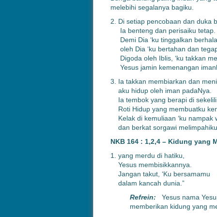
melebihi segalanya bagiku.
2. Di setiap pencobaan dan duka b
Ia benteng dan perisaiku tetap.
Demi Dia ‘ku tinggalkan berhala 
oleh Dia ‘ku bertahan dan tegap
Digoda oleh Iblis, ‘ku takkan m
Yesus jamin kemenangan iman
3. Ia takkan membiarkan dan men
aku hidup oleh iman padaNya.
Ia tembok yang berapi di sekelil
Roti Hidup yang membuatku ke
Kelak di kemuliaan ‘ku nampak 
dan berkat sorgawi melimpahik
NKB 164 : 1,2,4 – Kidung yang M
1. yang merdu di hatiku,
Yesus membisikkannya.
Jangan takut, ‘Ku bersamamu
dalam kancah dunia.”
Refrein:
Yesus nama Yesus
memberikan kidung yang me