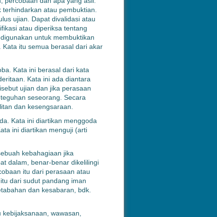
n, percobaan dan apa yang asli.
ak terhindarkan atau pembuktian.
lus ujian. Dapat divalidasi atau
fikasi atau diperiksa tentang
g digunakan untuk membuktikan
 Kata itu semua berasal dari akar
a. Kata ini berasal dari kata
ritaan. Kata ini ada diantara
isebut ujian dan jika perasaan
u keteguhan seseorang. Secara
litan dan kesengsaraan.
da. Kata ini diartikan menggoda
ata ini diartikan menguji (arti
sebuah kebahagiaan jika
at dalam, benar-benar dikelilingi
obaan itu dari perasaan atau
 itu dari sudut pandang iman
ketabahan dan kesabaran, bdk.
u kebijaksanaan, wawasan,