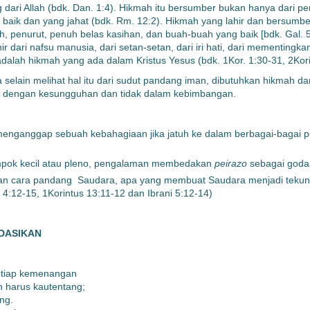
dari Allah (bdk. Dan. 1:4). Hikmah itu bersumber bukan hanya dari p
ik dan yang jahat (bdk. Rm. 12:2). Hikmah yang lahir dan bersumber 
 penurut, penuh belas kasihan, dan buah-buah yang baik [bdk. Gal. 5
ir dari nafsu manusia, dari setan-setan, dari iri hati, dari mementingkan
alah hikmah yang ada dalam Kristus Yesus (bdk. 1Kor. 1:30-31, 2Kori
 selain melihat hal itu dari sudut pandang iman, dibutuhkan hikmah da
n, dengan kesungguhan dan tidak dalam kebimbangan.
 menganggap sebuah kebahagiaan jika jatuh ke dalam berbagai-bagai
ompok kecil atau pleno, pengalaman membedakan
peirazo
sebagai god
an cara pandang Saudara, apa yang membuat Saudara menjadi teku
 4:12-15, 1Korintus 13:11-12 dan Ibrani 5:12-14)
DASIKAN
; tiap kemenangan
n harus kautentang;
ng.