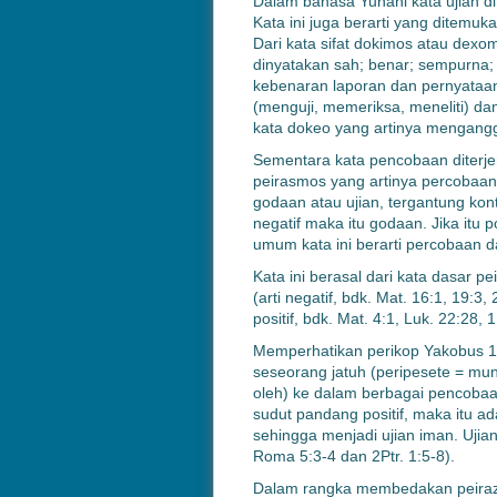
Dalam bahasa Yunani kata ujian di
Kata ini juga berarti yang ditemuk
Dari kata sifat dokimos atau dexom
dinyatakan sah; benar; sempurna; t
kebenaran laporan dan pernyataan
(menguji, memeriksa, meneliti) da
kata dokeo yang artinya mengang
Sementara kata pencobaan diterjem
peirasmos yang artinya percobaan,
godaan atau ujian, tergantung kont
negatif maka itu godaan. Jika itu p
umum kata ini berarti percobaan 
Kata ini berasal dari kata dasar 
(arti negatif, bdk. Mat. 16:1, 19:3,
positif, bdk. Mat. 4:1, Luk. 22:28,
Memperhatikan perikop Yakobus 1
seseorang jatuh (peripesete = mungk
oleh) ke dalam berbagai pencobaa
sudut pandang positif, maka itu a
sehingga menjadi ujian iman. Uji
Roma 5:3-4 dan 2Ptr. 1:5-8).
Dalam rangka membedakan peirazo 