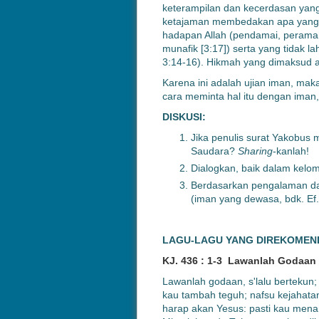
keterampilan dan kecerdasan yang 
ketajaman membedakan apa yang ba
hadapan Allah (pendamai, peramah,
munafik [3:17]) serta yang tidak lah
3:14-16). Hikmah yang dimaksud ad
Karena ini adalah ujian iman, maka
cara meminta hal itu dengan ima
DISKUSI:
Jika penulis surat Yakobus
Saudara?
Sharing
-kanlah!
Dialogkan, baik dalam kel
Berdasarkan pengalaman d
(iman yang dewasa, bdk. Ef.
LAGU-LAGU YANG DIREKOMEN
KJ. 436 : 1-3 Lawanlah Godaan
Lawanlah godaan, s'lalu bertekun
kau tambah teguh; nafsu kejahata
harap akan Yesus: pasti kau mena