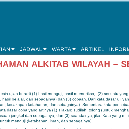
IAN
JADWAL
WARTA
ARTIKEL
INFOR
AMAN ALKITAB WILAYAH – 
a ujian berarti (1) hasil menguji; hasil memeriksa; (2) sesuatu yang
asil belajar, dan sebagainya) dan (3) cobaan. Dari kata dasar uji ya
an, kecakapan ketahanan, dan sebagainya). Sementara kata pencobaan
a dasar coba yang artinya (1) silakan; sudilah; tolong (untuk mengha
asaan jengkel dan sebagainya; dan (3) seandainya; jika. Kata yang mi
 untuk menguji (ketabahan, iman, dan sebagainya).