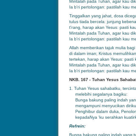
Mintalah pada Tuhan, agar kau di
Ia b'ri pertolongan: pastilah kau 
Tinggalkan yang jahat, dosa dice
tulus tiada bercela: junjung keben
t'rang, harap akan Yesus: pasti k
Mintalah pada Tuhan, agar kau di
Ia b'ri pertolongan: pastilah kau 
Allah memberikan tajuk mulia bagi
di dalam iman; Kristus memulihka
tertekan, harap akan Yesus: pasti
Mintalah pada Tuhan, agar kau di
Ia b'ri pertolongan: pastilah kau 
NKB. 167 - Tuhan Yesus Sahaba
1. Tuhan Yesus sahabatku, tercinta
melebihi segalanya bagiku:
Bunga bakung paling indah yang
mengampuni menyucikan diriku
Penghibur dalam duka, Penolon
kepadaNya ‘ku serahkan kuatir
Refrein:
Bunga bakung paling indah yang t