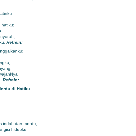
atinku
hatiku;
.
enyerah;
ku.
Refrein:
inggalkanku;
ingku,
nyang.
wajahNya
u.
Refrein:
erdu di Hatiku
 indah dan merdu,
ngisi hidupku.